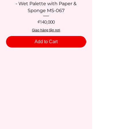
- Wet Palette with Paper &
Sponge MS-067
Price
₫140,000
Giao hàng tận nơi
Add to Cart