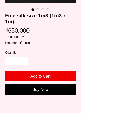
Fine silk size 1m3 (1m3 x
1m)
Price
₫650,000
₫650,000
/
1m
₫650,000
Giao hàng tận nơi
per
1
Meter
Quantity
*
Add to Cart
Buy Now