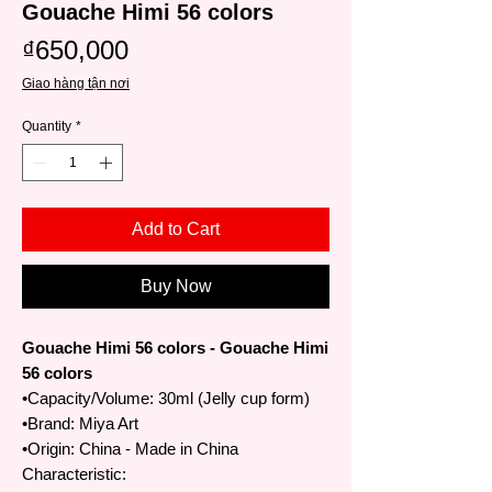
Gouache Himi 56 colors
Price
₫650,000
Giao hàng tận nơi
Quantity
*
Add to Cart
Buy Now
Gouache Himi 56 colors - Gouache Himi
56 colors
•Capacity/Volume: 30ml (Jelly cup form)
•Brand: Miya Art
•Origin: China - Made in China
Characteristic: