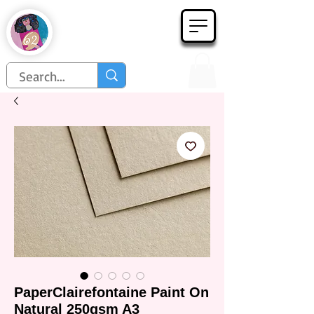
Họa Phẩm 62
Since 1998
PaperClairefontaine Paint On
Natural 250gsm A3