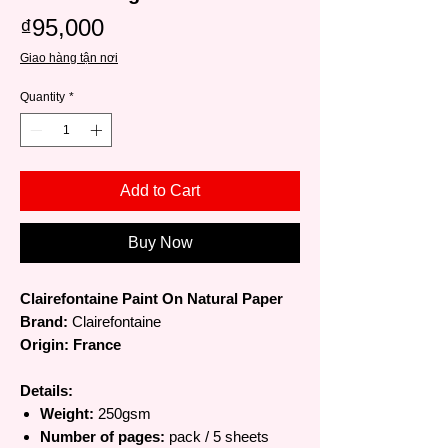
Price
₫95,000
Giao hàng tận nơi
Quantity
*
Add to Cart
Buy Now
Clairefontaine Paint On Natural Paper
Brand:
Clairefontaine
Origin: France
Details:
Weight:
250gsm
Number of pages:
pack / 5 sheets