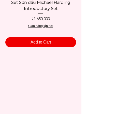
Set Sơn dầu Michael Harding
Introductory Set
Potentate 12x12c
Price
₫1,650,000
Giao hàng tận nơi
Add to Cart