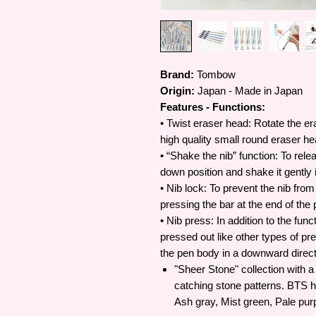
Brand:
Tombow
Origin:
Japan - Made in Japan
Features - Functions:
• Twist eraser head: Rotate the era
high quality small round eraser h
• “Shake the nib” function: To relea
down position and shake it gently 
• Nib lock: To prevent the nib from e
pressing the bar at the end of the
• Nib press: In addition to the func
pressed out like other types of pr
the pen body in a downward direct
"Sheer Stone" collection with 
catching stone patterns. BTS h
Ash gray, Mist green, Pale pur