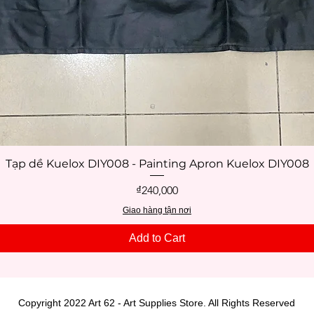
Tạp dề Kuelox DIY008 - Painting Apron Kuelox DIY008
Quick View
Price
₫240,000
Giao hàng tận nơi
Add to Cart
Copyright 2022 Art 62 - Art Supplies Store. All Rights Reserved