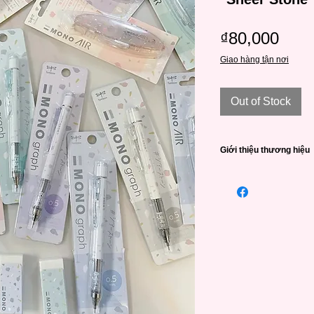
Pric
₫80,000
Giao hàng tận nơi
Out of Stock
Giới thiệu thương hiệu
Tombow Pencil Co., L
xuất các sản phẩm 
Công ty được thành l
Messrs "Tombow" và k
doanh nghiệp quốc tế,
Thương hiệu chuyên s
lượng cao.