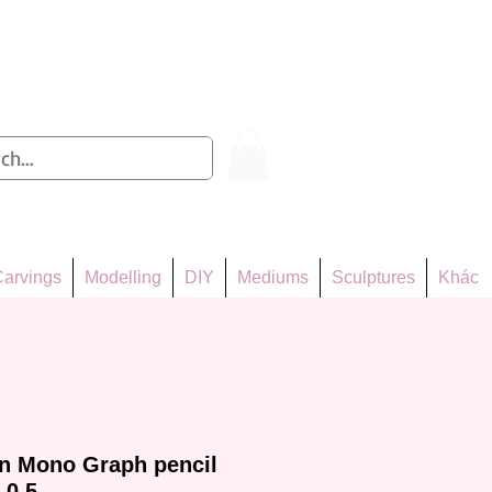
Log In
arvings
Modelling
DIY
Mediums
Sculptures
Khác
on Mono Graph pencil
 0.5