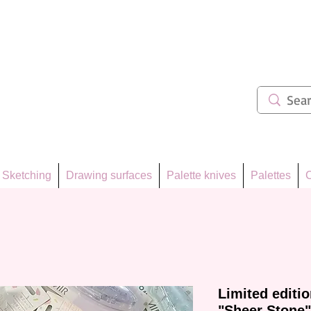
ẩm 62
Sketching
Drawing surfaces
Palette knives
Palettes
C
Limited editi
"Sheer Stone"