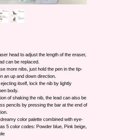
ser head to adjust the length of the eraser,
ead can be replaced.
se more nibs, just hold the pen in the tip-
in an up and down direction.
jecting itself, lock the nib by lightly
 pen body.
tion of shaking the nib, the lead can also be
ess pencils by pressing the bar at the end of
ion.
a dreamy color palette combined with eye-
as 5 color codes: Powder blue, Pink beige,
ple