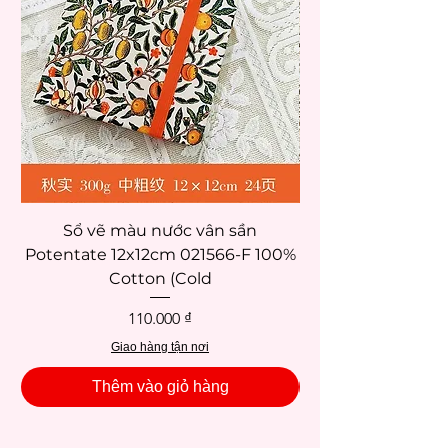
Sổ vẽ màu nước vân sần
Potentate 12x12cm 021566-F 100%
Potentate 12x12c
Cotton (Cold
Giá
110.000 ₫
Giao hàng tận nơi
Thêm vào giỏ hàng