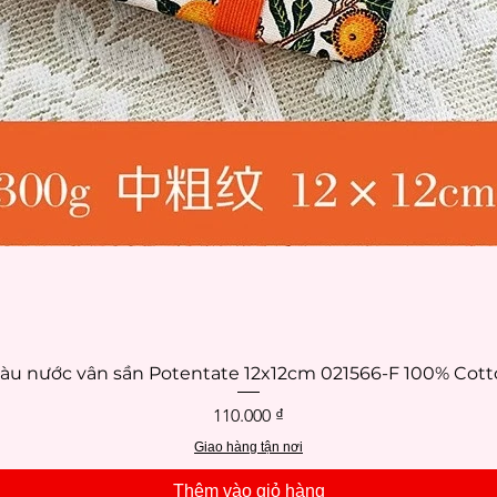
àu nước vân sần Potentate 12x12cm 021566-F 100% Cott
Xem nhanh
Giá
110.000 ₫
Giao hàng tận nơi
Thêm vào giỏ hàng