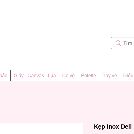
m 62
thảo
Giấy - Canvas - Lụa
Cọ vẽ
Palette
Bay vẽ
Điêu 
Kẹp Inox Deli