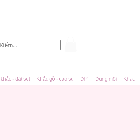
Đăng nhập
khắc - đất sét
Khắc gỗ - cao su
DIY
Dung môi
Khác