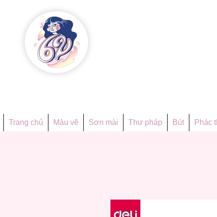
Họa phẩ
Since 1998
Trang chủ
Màu vẽ
Sơn mài
Thư pháp
Bút
Phác 