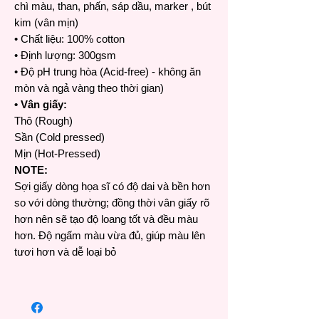
chì màu, than, phấn, sáp dầu, marker , bút
kim (vân mịn)
• Chất liệu: 100% cotton
• Định lượng: 300gsm
• Độ pH trung hòa (Acid-free) - không ăn
mòn và ngả vàng theo thời gian)
• Vân giấy:
Thô (Rough)
Sần (Cold pressed)
Mịn (Hot-Pressed)
NOTE:
Sợi giấy dòng họa sĩ có độ dai và bền hơn
so với dòng thường; đồng thời vân giấy rõ
hơn nên sẽ tạo độ loang tốt và đều màu
hơn. Độ ngấm màu vừa đủ, giúp màu lên
tươi hơn và dễ loại bỏ