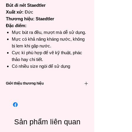
Bút đi nét Staedtler
Xuất xứ:
Đức
Thương hiệu: Staedtler
Đặc điểm:
Mực bút ra đều, mượt mà dễ sử dụng.
Mực có khả năng kháng nước, không
bị lem khi gặp nước.
Cực kì phù hợp để vẽ kỹ thuật, phác
thảo hay chi tiết.
Có nhiều size ngòi để sử dụng
Giới thiệu thương hiệu
Staedtler
We believe that people are naturally
creative, inquisitive and productive – and
that they are always searching for new ways
to rediscover their environment and release
Sản phẩm liên quan
their own unique creativity. Because
creativity makes people a little happier. And